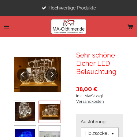
Zum
Hochwertige Produkte
Hauptinhalt
springen
Sehr schöne
Eicher LED
Beleuchtung
38,00 €
inkl. MwSt zzgl.
Versandkosten
Ausführung