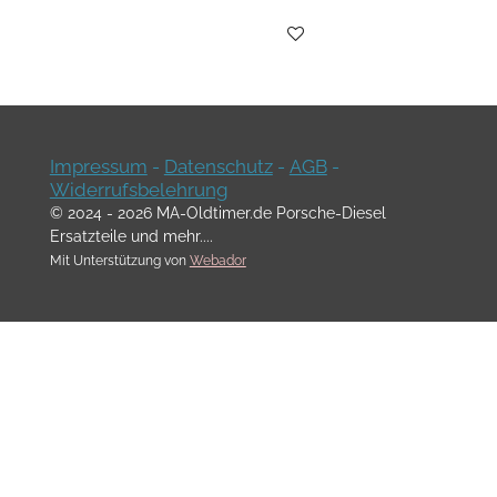
Impressum
-
Datenschutz
-
AGB
-
Widerrufsbelehrung
© 2024 - 2026 MA-Oldtimer.de Porsche-Diesel
Ersatzteile und mehr....
Mit Unterstützung von
Webador