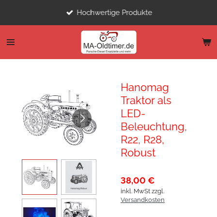
Zum
Hochwertige Produkte
Hauptinhalt
springen
Hanomag
Traktor als
LED-
Beleuchtung,
R22, R28,
Robust
38,00 €
inkl. MwSt zzgl.
Versandkosten