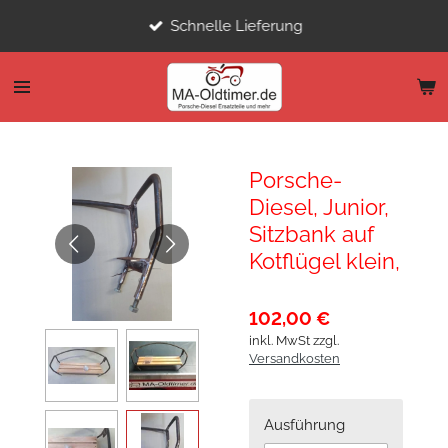
Zum
Schnelle Lieferung
Hauptinhalt
springen
Porsche-
Diesel, Junior,
Sitzbank auf
Kotflügel klein,
102,00 €
inkl. MwSt zzgl.
Versandkosten
Ausführung