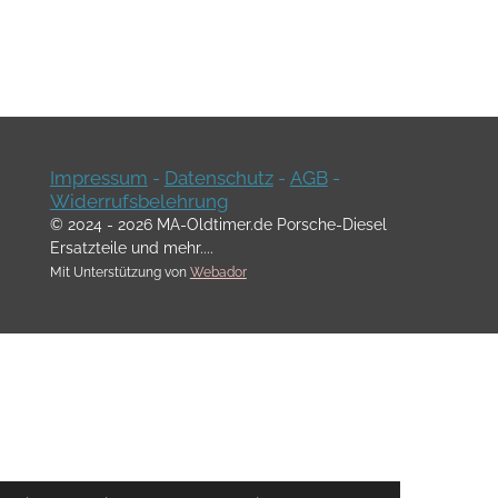
Impressum
-
Datenschutz
-
AGB
-
Widerrufsbelehrung
© 2024 - 2026 MA-Oldtimer.de Porsche-Diesel
Ersatzteile und mehr....
Mit Unterstützung von
Webador