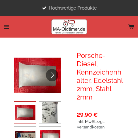
Zum
Hochwertige Produkte
Hauptinhalt
springen
Porsche-
Diesel,
Kennzeichenh
alter, Edelstahl
2mm, Stahl
2mm
29,90 €
inkl. MwSt zzgl.
Versandkosten