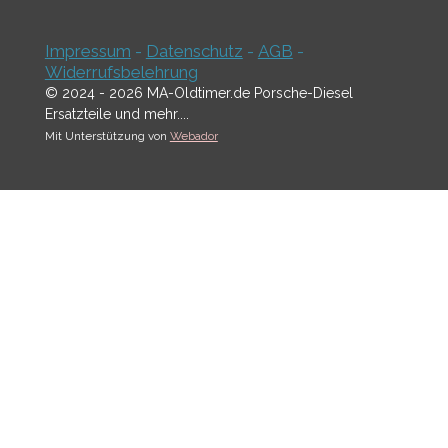
Impressum
-
Datenschutz
-
AGB
-
Widerrufsbelehrung
© 2024 - 2026 MA-Oldtimer.de Porsche-Diesel
Ersatzteile und mehr....
Mit Unterstützung von
Webador