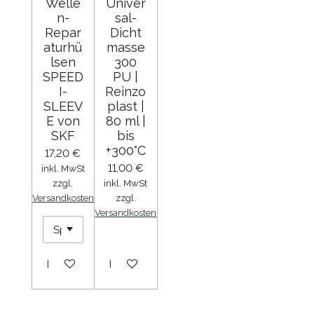
Welle
Univer
n-
sal-
Repar
Dicht
aturhü
masse
lsen
300
SPEED
PU |
I-
Reinzo
SLEEV
plast |
E von
80 ml |
SKF
bis
+300°C
17,20 €
11,00 €
inkl. MwSt
zzgl.
inkl. MwSt
Versandkosten
zzgl.
Versandkosten
In den Warenkorb
In den Warenkorb