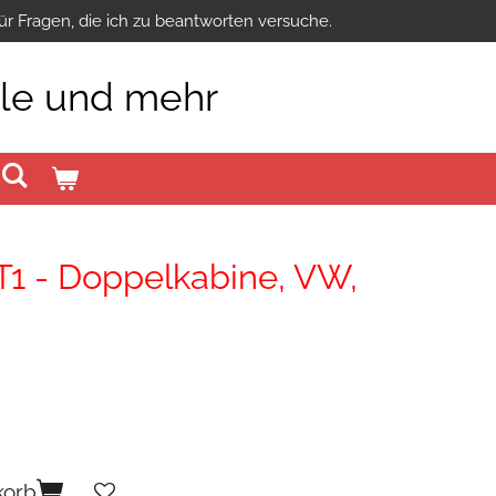
ür Fragen, die ich zu beantworten versuche.
ile und mehr
T1 - Doppelkabine, VW,
korb