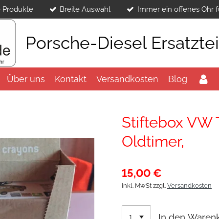
 Produkte
Breite Auswahl
Immer ein offenes Ohr f
Porsche-Diesel Ersatzte
Über uns
Kontakt
Versandkosten
Blog
Stiftebox VW 
Oldtimer,
15,00 €
inkl. MwSt zzgl.
Versandkosten
In den Waren