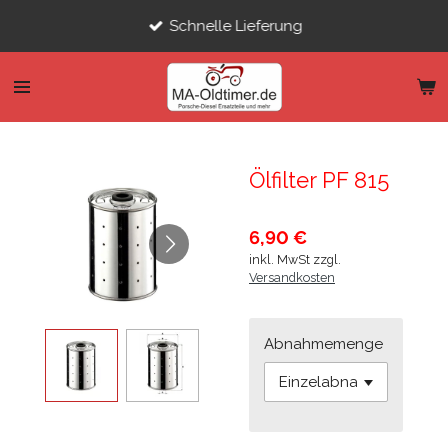
Zum
Schnelle Lieferung
Hauptinhalt
springen
Ölfilter PF 815
6,90 €
inkl. MwSt zzgl.
Versandkosten
Abnahmemenge