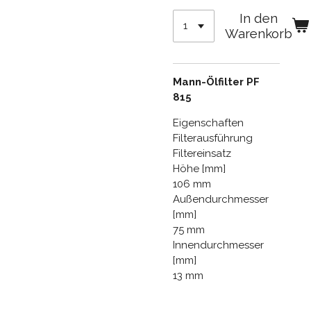
In den
Warenkorb
Mann-Ölfilter PF
815
Eigenschaften
Filterausführung
Filtereinsatz
Höhe [mm]
106 mm
Außendurchmesser
[mm]
75 mm
Innendurchmesser
[mm]
13 mm