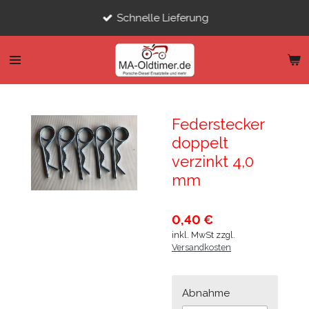
Zum
Schnelle Lieferung
Hauptinhalt
springen
Federstecker
doppelt
verzinkt 4,0
mm
0,40 €
inkl. MwSt zzgl.
Versandkosten
Abnahme