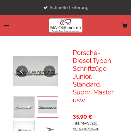
Zum
Schnelle Lieferung
Hauptinhalt
springen
Porsche-
Diesel Typen
Schriftzüge
Junior,
Standard,
Super, Master
usw.
35,90 €
inkl. MwSt zzgl.
Versandkosten