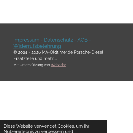
Impressum
-
Datenschutz
-
AGB
-
Widerrufsbelehrung
© 2024 - 2026 MA-Oldtimer.de Porsche-Diesel
Ersatzteile und mehr....
Mit Unterstützung von
Webador
Diese Website verwendet Cookies, um Ihr
Nutzererlebnis zu verbessern und