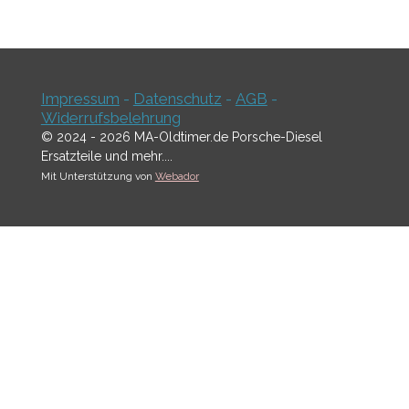
Impressum
-
Datenschutz
-
AGB
-
Widerrufsbelehrung
© 2024 - 2026 MA-Oldtimer.de Porsche-Diesel
Ersatzteile und mehr....
Mit Unterstützung von
Webador