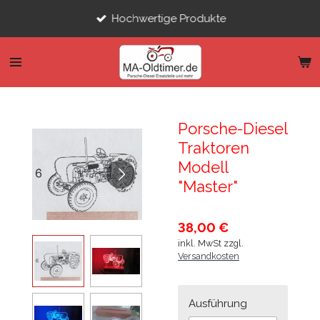
Zum
Hochwertige Produkte
Hauptinhalt
springen
Porsche-Diesel
Traktoren
Modell
"Master"
38,00 €
inkl. MwSt zzgl.
Versandkosten
Ausführung