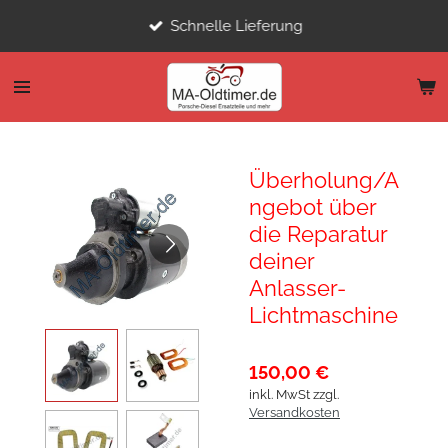
Zum
Schnelle Lieferung
Hauptinhalt
springen
Überholung/A
ngebot über
die Reparatur
deiner
Anlasser-
Lichtmaschine
150,00 €
inkl. MwSt zzgl.
Versandkosten