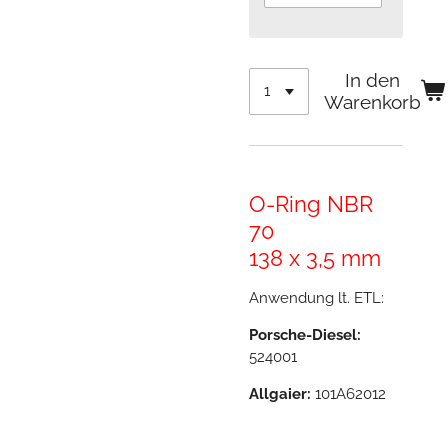
In den
Warenkorb
O-Ring NBR
70
138 x 3,5 mm
Anwendung lt. ETL:
Porsche-Diesel:
524001
Allgaier:
101A62012