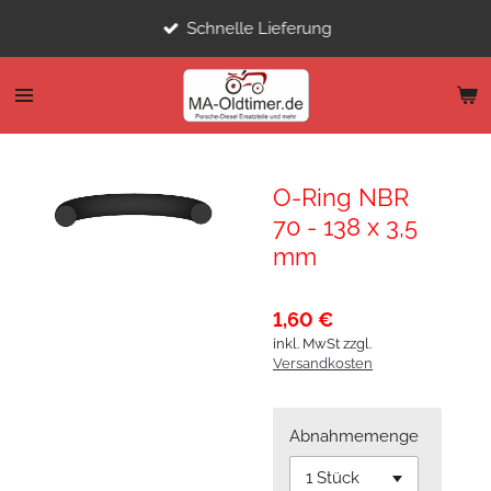
Zum
Schnelle Lieferung
Hauptinhalt
springen
O-Ring NBR
70 - 138 x 3,5
mm
1,60 €
inkl. MwSt zzgl.
Versandkosten
Abnahmemenge