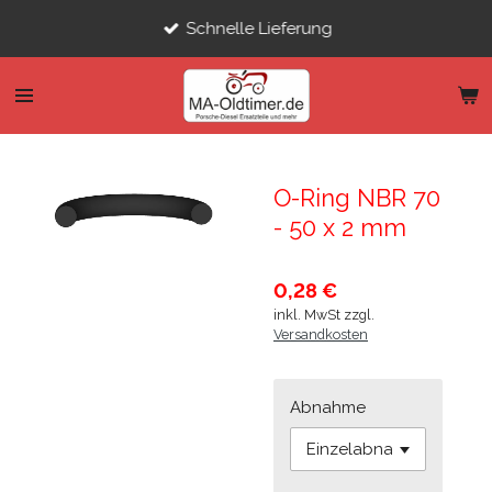
Zum
Schnelle Lieferung
Hauptinhalt
springen
O-Ring NBR 70
- 50 x 2 mm
0,28 €
inkl. MwSt zzgl.
Versandkosten
Abnahme