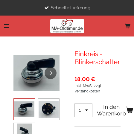
Zum
Schnelle Lieferung
Hauptinhalt
springen
Einkreis -
Blinkerschalter
18,00 €
inkl. MwSt zzgl.
Versandkosten
In den
Warenkorb