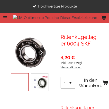
Zum
Hochwertige Produkte
Hauptinhalt
springen
Rillenkugellag
er 6004 SKF
4,20 €
inkl. MwSt zzgl.
Versandkosten
In den
Warenkorb
Rillenkugellager