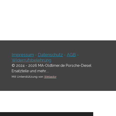
Impressum
-
Datenschutz
-
AGB
-
Widerrufsbelehrung
© 2024 - 2026 MA-Oldtimer.de Porsche-Diesel
Ersatzteile und mehr....
Mit Unterstützung von
Webador