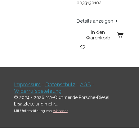
0033130102
Details anzeigen
In den
Warenkorb
Impressum
-
Datenschutz
-
AGB
-
Widerrufsbelehrung
© 2024 - 2026 MA-Oldtimer.de Porsche-Diesel
Ersatzteile und mehr....
Mit Unterstützung von
Webador