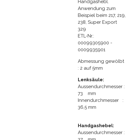
Handgashebl.
Anwendung zum
Beispiel beim 217, 219,
238, Super Export
329
ETL-Nr.:
00099305900 -
0009935901
Abmessung gewölbt
: 2 auf 5mm
Lenksäule:
Aussendurchmesser :
73 mm
Innendurchmesser :
36,5 mm
Handgashebel:
Aussendurchmesser :
37 mm