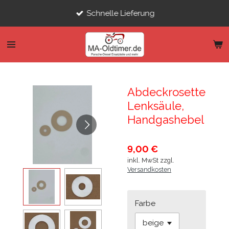
Zum
Schnelle Lieferung
Hauptinhalt
springen
Abdeckrosette
Lenksäule,
Handgashebel
9,00 €
inkl. MwSt zzgl.
Versandkosten
Farbe