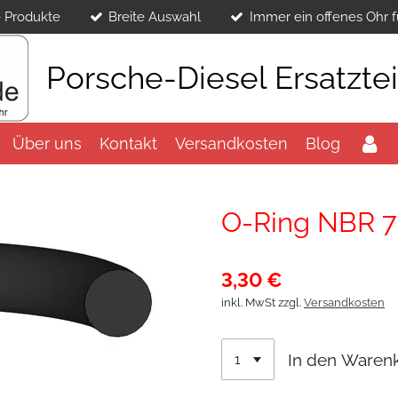
 Produkte
Breite Auswahl
Immer ein offenes Ohr f
Porsche-Diesel Ersatzte
Über uns
Kontakt
Versandkosten
Blog
O-Ring NBR 
3,30 €
inkl. MwSt zzgl.
Versandkosten
In den Waren