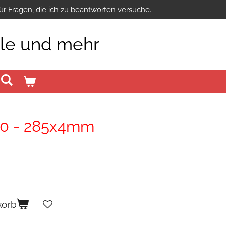
ür Fragen, die ich zu beantworten versuche.
ile und mehr
70 - 285x4mm
korb