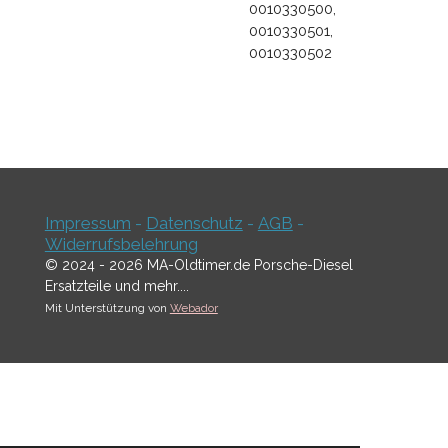
0010330500,
0010330501,
0010330502
Impressum
-
Datenschutz
-
AGB
-
Widerrufsbelehrung
© 2024 - 2026 MA-Oldtimer.de Porsche-Diesel
Ersatzteile und mehr....
Mit Unterstützung von
Webador