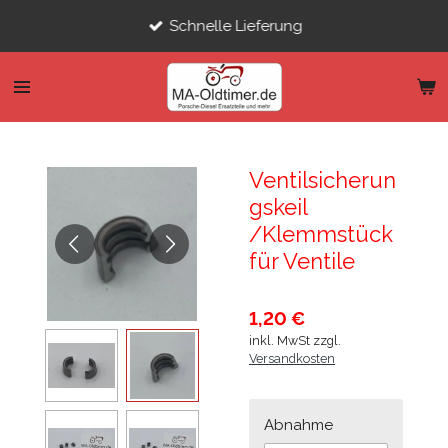
Zum
Schnelle Lieferung
Hauptinhalt
springen
Ventilsicherun
gskeil
/Klemmstück
für Ventile
1,20 €
inkl. MwSt zzgl.
Versandkosten
Abnahme