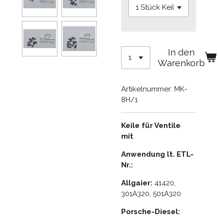
In den
Warenkorb
Artikelnummer:
MK-
8H/1
Keile für Ventile
mit
Anwendung lt. ETL-
Nr.:
Allgaier:
41420,
301A320, 501A320
Porsche-Diesel: