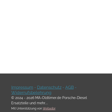
Impressum
-
Datenschutz
-
AGB
-
Widerrufsbelehrung
© 2024 - 2026 MA-Oldtimer.de Porsche-Diesel
Ersatzteile und mehr....
Mit Unterstützung von
Webador