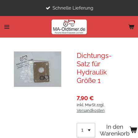
Zum
Schnelle Lieferung
Hauptinhalt
springen
Dichtungs-
Satz für
Hydraulik
Größe 1
7,90 €
inkl. MwSt zzgl.
Versandkosten
In den
Warenkorb