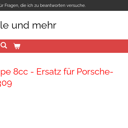
ür Fragen, die ich zu beantworten versuche.
ile und mehr
e 8cc - Ersatz für Porsche-
309