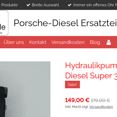
 Produkte
Breite Auswahl
Immer ein offenes Ohr f
Porsche-Diesel Ersatzte
Über uns
Kontakt
Versandkosten
Blog
Hydraulikpump
Diesel Super 
Sale!
149,00 €
179,00 €
inkl. MwSt zzgl.
Versandkosten