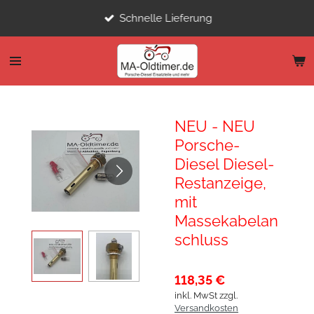
Zum
Schnelle Lieferung
Hauptinhalt
springen
NEU - NEU
Porsche-
Diesel Diesel-
Restanzeige,
mit
Massekabelan
schluss
118,35 €
inkl. MwSt zzgl.
Versandkosten